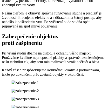
usadeniny, piesok a nečistoty, ktoré znižujú výdatnosť alebo
zhoršujú kvalitu vody.
Našim cieľom je obnoviť správne fungovanie studne a predĺžiť jej
životnosť. Pracujeme efektívne a s dôrazom na šetrný postup, aby
nedošlo k poškodeniu vrtu. Po vyčistení bude studňa opäť
pripravená na spoľahlivé používanie.
Zabezpečenie objektov
proti zašpineniu
Pri vŕtaní studní dbáme na čistotu a ochranu vášho majetku.
Používáme kvalitné nepriepustné plachty a správně rozmiestňujeme
našu techniku tak, aby sem minimalizovali vznik nečistôt a blata.
Každý zásah prispôsobujeme konkrétnej lokalite a podmienkam,
takže po dokončení prác zostanú objekty v okolí čisté.