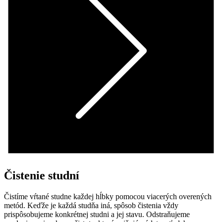
Čistenie studní
Čistíme vŕtané studne každej hĺbky pomocou viacerých overených
metód. Keďže je každá studňa iná, spôsob čistenia vždy
prispôsobujeme konkrétnej studni a jej stavu. Odstraňujeme