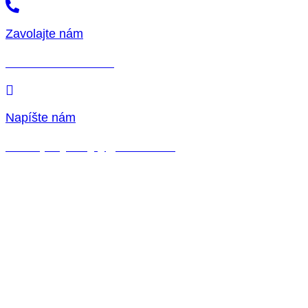
Zavolajte nám
+421 948 261 550
Napíšte nám
vrtneprojekty@gmail.com